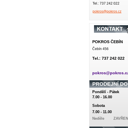
Tel.: 737 242 022
pokros@p
okros.cz
POKROS ČEBÍN
Čebín 456
Tel.: 737 242 022
pokros@pokros.c
PRODEJNÍ D
Pondělí - Pá
7.00 - 16.00
Sobo
7.00 - 11.00
Neděle
ZAVŘEN