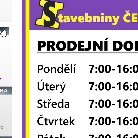
z
OBA
tek
ta
O